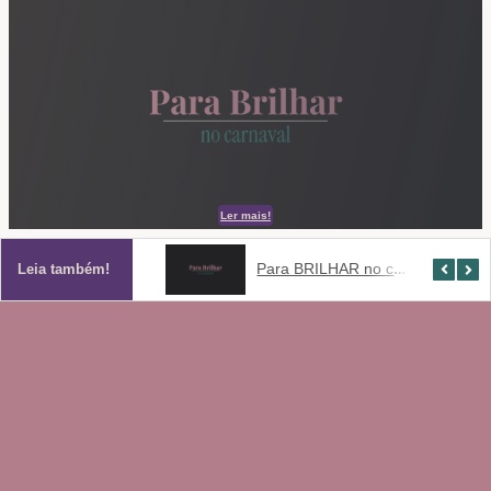
Ler mais!
Tendências moda praia 2024!
Para BRILHAR no carnaval!
Leia também!