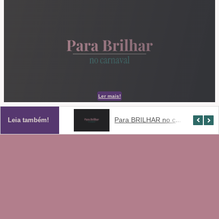
Ler mais!
Tendências moda praia 2024!
Para BRILHAR no carnaval!
Leia também!